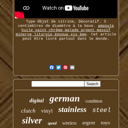
Type Objet de vitrine, Décoratif. 3
centimètres de diamètre à la base.
ampoule
huile saint chrême malade argent massif
minerve liturgie époque xix ème
. Cet article
peut être livré partout dans le monde.
german
digital
condition
stainless
steel
clutch
vinyl
silver
toyo
argent
wireless
speed