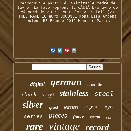
reproduit Ã partir du
vÃ©ritable
cadre de
luvre. La face reprend la cÃ©lÃ¨bre uvre de
LÃ©onard de Vinci. Ãcu D'or Au Soleil (2).
TRES RARE 10 euro JOCONDE Mona Lisa Argent
couleur BE France 2019 Monnaie Paris.
german
digital
condition
stainless
steel
clutch
vinyl
silver
toyo
argent
wireless
speed
pieces
series
france
system
golf
vintage
rare
record